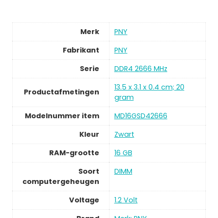
Merk
PNY
Fabrikant
PNY
Serie
DDR4 2666 MHz
13.5 x 3.1 x 0.4 cm; 20
Productafmetingen
gram
Modelnummer item
MD16GSD42666
Kleur
Zwart
RAM-grootte
16 GB
Soort
DIMM
computergeheugen
Voltage
1.2 Volt