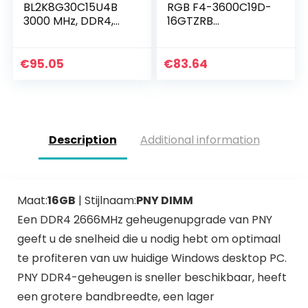
BL2K8G30C15U4B
RGB F4-3600C19D-
3000 MHz, DDR4,
16GTZRB
DRAM, Desktop
geheugenmodule
Gaming Memory
(16 GB, 2 x 8 GB,
Kit, 16 GB (8 GB x2),
DDR4, 3600 MHz,
€
95.05
€
83.64
CL15, Zwart
UDIMM)
Description
Additional information
Maat:
16GB
| Stijlnaam:
PNY DIMM
Een DDR4 2666MHz geheugenupgrade van PNY
geeft u de snelheid die u nodig hebt om optimaal
te profiteren van uw huidige Windows desktop PC.
PNY DDR4-geheugen is sneller beschikbaar, heeft
een grotere bandbreedte, een lager