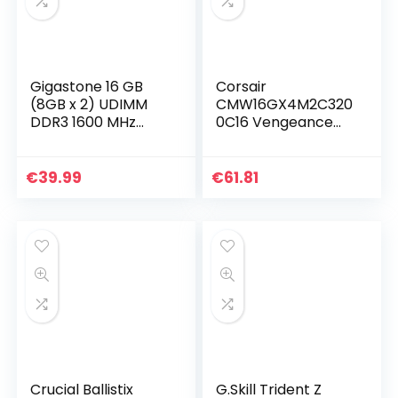
Gigastone 16 GB
Corsair
(8GB x 2) UDIMM
CMW16GX4M2C320
DDR3 1600 MHz
0C16 Vengeance
geupgrade Ram
RGB PRO 16GB
geheugen interne
DDR4 3200MHz C16
opslag PC3-12800,
XMP 2.0 Enthousiast
€
39.99
€
61.81
CL11, 1.5V, 240 Pin…
RGB LED-
Verlichting
Geheugenset…
Crucial Ballistix
G.Skill Trident Z