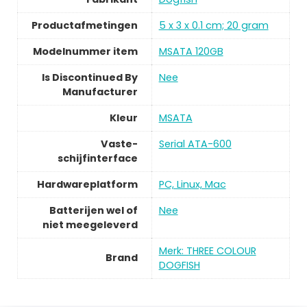
Productafmetingen
5 x 3 x 0.1 cm; 20 gram
Modelnummer item
MSATA 120GB
Is Discontinued By
Nee
Manufacturer
Kleur
MSATA
Vaste-
Serial ATA-600
schijfinterface
Hardwareplatform
PC, Linux, Mac
Batterijen wel of
Nee
niet meegeleverd
Merk: THREE COLOUR
Brand
DOGFISH