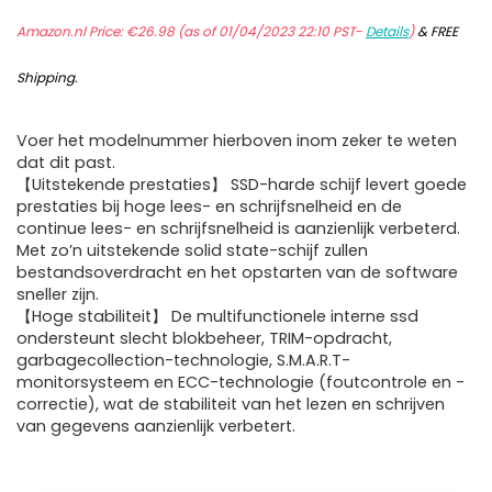
Amazon.nl Price:
€
26.98
(as of 01/04/2023 22:10 PST-
Details
)
&
FREE
Shipping
.
Voer het modelnummer hierboven inom zeker te weten
dat dit past.
【Uitstekende prestaties】 SSD-harde schijf levert goede
prestaties bij hoge lees- en schrijfsnelheid en de
continue lees- en schrijfsnelheid is aanzienlijk verbeterd.
Met zo’n uitstekende solid state-schijf zullen
bestandsoverdracht en het opstarten van de software
sneller zijn.
【Hoge stabiliteit】 De multifunctionele interne ssd
ondersteunt slecht blokbeheer, TRIM-opdracht,
garbagecollection-technologie, S.M.A.R.T-
monitorsysteem en ECC-technologie (foutcontrole en -
correctie), wat de stabiliteit van het lezen en schrijven
van gegevens aanzienlijk verbetert.