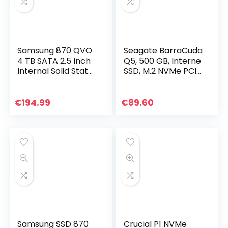
Samsung 870 QVO
Seagate BarraCuda
4 TB SATA 2.5 Inch
Q5, 500 GB, Interne
Internal Solid State
SSD, M.2 NVMe PCIe
Drive (SSD) (MZ-
Gen3 ×4, 3D QLC,
77Q4T0)
voor PC & laptop
(ZP500CV3A001)
€
194.99
€
89.60
Samsung SSD 870
Crucial P1 NVMe