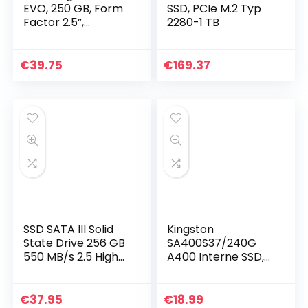
EVO, 250 GB, Form
SSD, PCIe M.2 Typ
Factor 2.5”,
2280-1 TB
Intelligent Turbo
Write, Magician 6
Software, Black
€
39.75
€
169.37
SSD SATA III Solid
Kingston
State Drive 256 GB
SA400S37/240G
550 MB/s 2.5 High
A400 Interne SSD,
Performance voor
240GB, SATA 3, 2.5″
PC Laptop PC
€
37.95
€
18.99