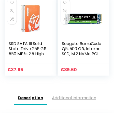
500GB 960GB
(240GB, 2.5 ” –
SATA3)
SSD SATA III Solid
Seagate BarraCuda
State Drive 256 GB
Q5, 500 GB, Interne
550 MB/s 2.5 High
SSD, M.2 NVMe PCIe
Performance voor
Gen3 ×4, 3D QLC,
PC Laptop PC
voor PC & laptop
(ZP500CV3A001)
€
37.95
€
89.60
Description
Additional information