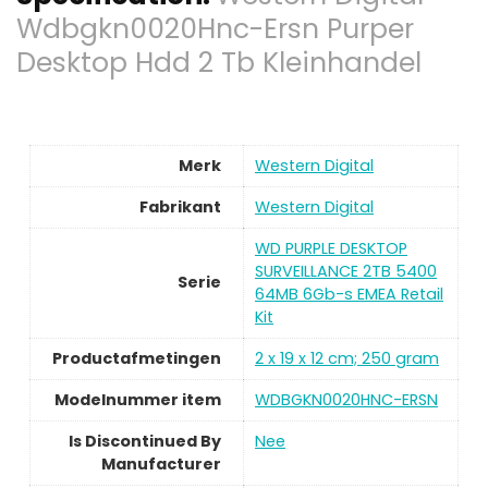
Wdbgkn0020Hnc-Ersn Purper
Desktop Hdd 2 Tb Kleinhandel
Merk
Western Digital
Fabrikant
Western Digital
WD PURPLE DESKTOP
SURVEILLANCE 2TB 5400
Serie
64MB 6Gb-s EMEA Retail
Kit
Productafmetingen
2 x 19 x 12 cm; 250 gram
Modelnummer item
WDBGKN0020HNC-ERSN
Is Discontinued By
Nee
Manufacturer