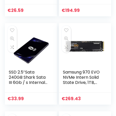
SSD Solid State
77Q4T0)
Drive
€
26.59
€
194.99
SSD 2.5″Sata
Samsung 970 EVO
240GB Shark Sata
NVMe Intern Solid
III 6Gb / s Internal
State Drive, 1TB,
Solid State Drive
Zwart
SSD 32 GB high
performance hard
€
33.99
€
269.43
disk 32GB 60GB
64GB 120GB 128GB
250GB 480GB