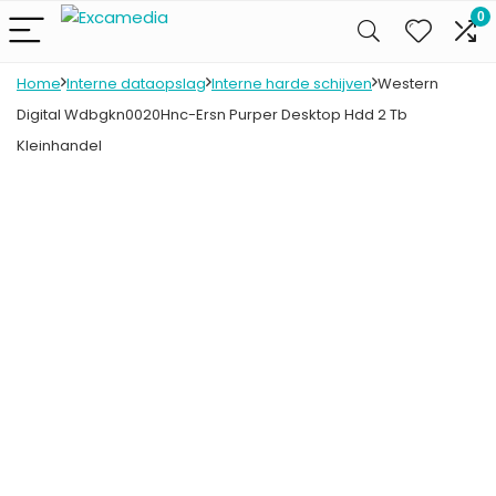
0
Home
Interne dataopslag
Interne harde schijven
Western
Digital Wdbgkn0020Hnc-Ersn Purper Desktop Hdd 2 Tb
Kleinhandel