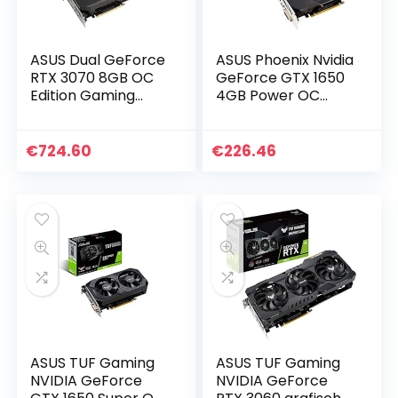
ASUS Dual GeForce
ASUS Phoenix Nvidia
RTX 3070 8GB OC
GeForce GTX 1650
Edition Gaming
4GB Power OC
grafische kaart
Edition Gaming
(GDDR6 geheugen,
grafische kaart
PCIe 4.0, 2x HDMI
(GDDR6 geheugen,
€
724.60
€
226.46
2.1, 3x DisplayPort…
PCIe 3.0, 1x HDMI
2.0b…
ASUS TUF Gaming
ASUS TUF Gaming
NVIDIA GeForce
NVIDIA GeForce