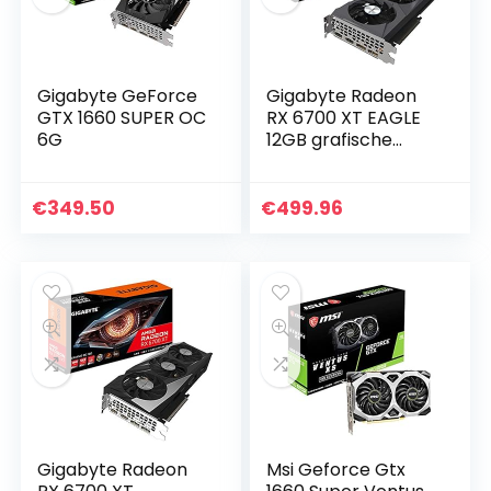
Gigabyte GeForce
Gigabyte Radeon
GTX 1660 SUPER OC
RX 6700 XT EAGLE
6G
12GB grafische
kaart
€
349.50
€
499.96
Gigabyte Radeon
Msi Geforce Gtx