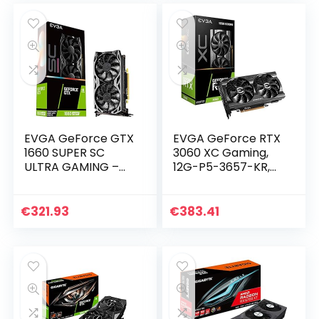
90YV0EZ2…
EVGA GeForce GTX
EVGA GeForce RTX
1660 SUPER SC
3060 XC Gaming,
ULTRA GAMING –
12G-P5-3657-KR,
graphics card – GF
12GB GDDR6,
GTX 1660 SUPER – 6
DualFan, metalen
GB
backplate
€
321.93
€
383.41