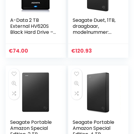
A-Data 2 TB
Seagate Duet, 1TB,
External HV620S
draagbaar,
Black Hard Drive –
modelnummer:
AHV620S-2TU31-
STFX1000400
CBK
€
74.00
€
120.93
Seagate Portable
Seagate Portable
Amazon Special
Amazon Special