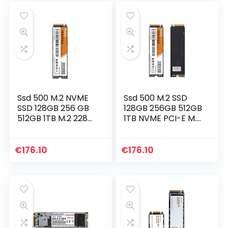
Ssd 500 M.2 NVME
Ssd 500 M.2 SSD
SSD 128GB 256 GB
128GB 256GB 512GB
512GB 1TB M.2 2280
1TB NVME PCI-E M.2
PCIE Interne Solid
2280 Interne vaste
State Drives voor
staatsaandrijvingen
laptop SSD 480
SSD 480 (SSD
€
176.10
€
176.10
(SSD Capacity…
Capacity : 1TB)