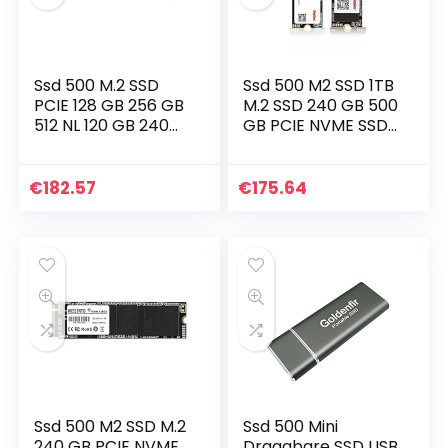
Ssd 500 M.2 SSD
Ssd 500 M2 SSD 1TB
PCIE 128 GB 256 GB
M.2 SSD 240 GB 500
512 NL 120 GB 240
GB PCIE NVME SSD
GB 480 GB M.2
2280 SSD 2242 HDD
NVME PCIE DISCO
voor Laptop
DURO Interno Para
Desktop Interne
€
182.57
€
175.64
MSI Notebook…
harde schijf SSD…
Ssd 500 M2 SSD M.2
Ssd 500 Mini
240 GB PCIE NVME
Draagbare SSD USB