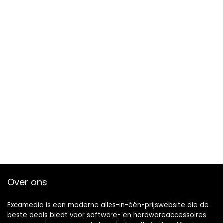
Over ons
Excamedia is een moderne alles-in-één-prijswebsite die de
beste deals biedt voor software- en hardwareaccessoires