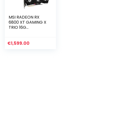
MSI RADEON RX
6800 XT GAMING X
TRIO 16G
Videokaart ’16GB
GDDR6, Core Count
5120, Boost Klok
€
1,599.00
2285MHz, RGB
Mystic Light…