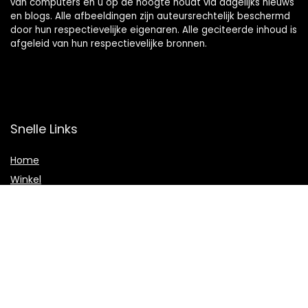
van computers en u op de hoogte houdt via dagelijks nieuws
en blogs. Alle afbeeldingen zijn auteursrechtelijk beschermd
door hun respectievelijke eigenaren. Alle geciteerde inhoud is
afgeleid van hun respectievelijke bronnen.
Snelle Links
Home
Winkel
Blogs
Adverteren
Onze webshops
Verklaringen
Privacybeleid