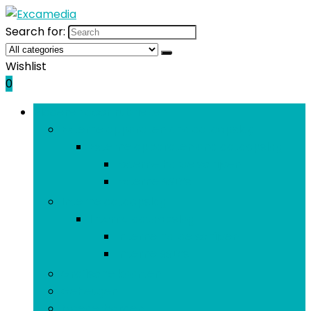
Search for:
Wishlist
0
Bladeren door rubrieken
Externe apparaten and dataopslag
Externe apparaten and dataopslag
Externe harde schijven
Externe SSD’s
Interne dataopslag
Interne dataopslag
Interne harde schijven
Interne SSD’s
Grafische kaarten
Geheugen
Moederborden