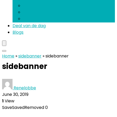
Processoren
Interne geluidskaarten
Software
Deal van de dag
Blogs
Home
»
sidebanner
»
sidebanner
sidebanner
Renelobbe
June 30, 2019
1
View
Save
Saved
Removed
0