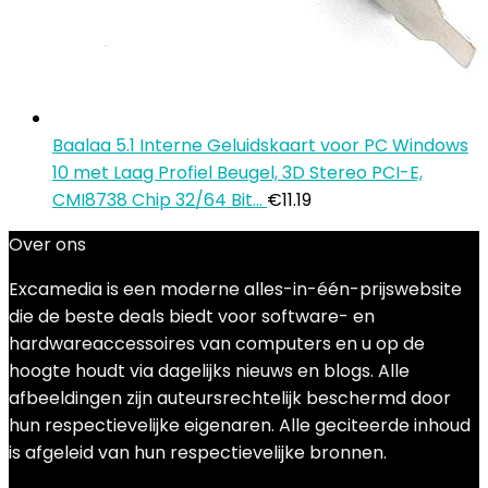
Baalaa 5.1 Interne Geluidskaart voor PC Windows
10 met Laag Profiel Beugel, 3D Stereo PCI-E,
CMI8738 Chip 32/64 Bit…
€
11.19
Over ons
Excamedia is een moderne alles-in-één-prijswebsite
die de beste deals biedt voor software- en
hardwareaccessoires van computers en u op de
hoogte houdt via dagelijks nieuws en blogs. Alle
afbeeldingen zijn auteursrechtelijk beschermd door
hun respectievelijke eigenaren. Alle geciteerde inhoud
is afgeleid van hun respectievelijke bronnen.