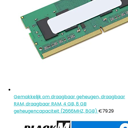
Gemakkelijk om draagbaar geheugen, draagbaar
RAM, draagbaar RAM, 4 GB, 8 GB
geheugencapaciteit (2666MHZ, 8GB)
€
79.29