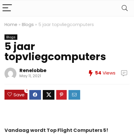
Home
»
Blogs
»
5 jaar topvliegcomputers
Blogs
5 jaar
topvliegcomputers
Renelobbe
54
Views
May 11, 2021
0
Save
Vandaag wordt Top Flight Computers 5!