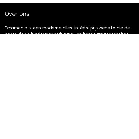
Over ons
Excamedia is een moderne alles-in-één-prijswebsite die de
beste deals biedt voor software- en hardwareaccessoires
van computers en u op de hoogte houdt via dagelijks nieuws
en blogs. Alle afbeeldingen zijn auteursrechtelijk beschermd
door hun respectievelijke eigenaren. Alle geciteerde inhoud is
afgeleid van hun respectievelijke bronnen.
Snelle Links
Home
Winkel
Blogs
Adverteren