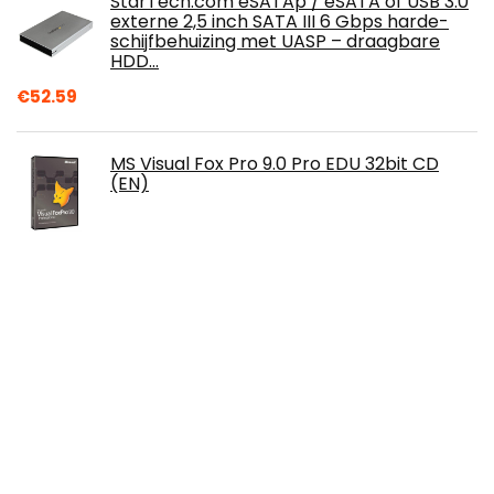
StarTech.com eSATAp / eSATA of USB 3.0
externe 2,5 inch SATA III 6 Gbps harde-
schijfbehuizing met UASP – draagbare
HDD…
€
52.59
MS Visual Fox Pro 9.0 Pro EDU 32bit CD
(EN)
Intel® Core™ i9-10850K Desktop
Processor 10 Cores tot 5,2 GHz
Ontgrendeld LGA1200 (Intel® 400 Series
chipset) 125W
€
548.21
Transcend TS500GESD270C 500GB|
ESD270C USB 3.1 Gen 2 USB Type-C
Portable SSD